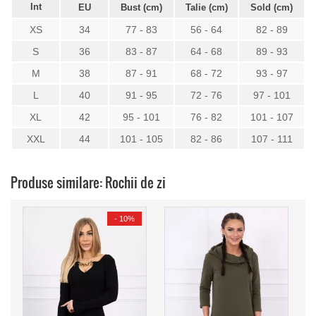
Int
EU
Bust (cm)
Talie (cm)
Sold (cm)
XS
34
77 - 83
56 - 64
82 - 89
S
36
83 - 87
64 - 68
89 - 93
M
38
87 - 91
68 - 72
93 - 97
L
40
91 - 95
72 - 76
97 - 101
XL
42
95 - 101
76 - 82
101 - 107
XXL
44
101 - 105
82 - 86
107 - 111
Produse similare: Rochii de zi
-
10%