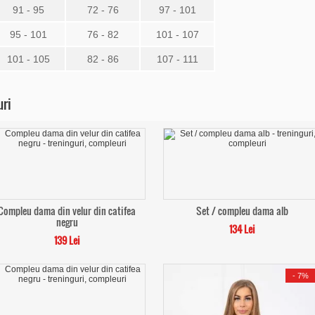
91 - 95
72 - 76
97 - 101
95 - 101
76 - 82
101 - 107
101 - 105
82 - 86
107 - 111
uri
Compleu dama din velur din catifea
Set / compleu dama alb
negru
134 Lei
139 Lei
-
7%