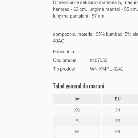
Dimensiunile setului in marimea S, masurat
hanorac - 62 cm, lungime maneci - 55 cm, la
lungime pantaloni - 97 cm.
compozitie. material: 95% bumbac, 5% ela
40AC
Fabricat in:
-
Cod produs:
#107936
Tip produs:
WN-KMPL-8141
Tabel general de marimi
Int
EU
XS
34
S
36
M
38