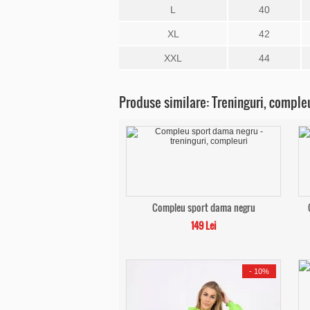
L
40
XL
42
XXL
44
Produse similare: Treninguri, comple
Compleu sport dama negru
149 Lei
-
10%