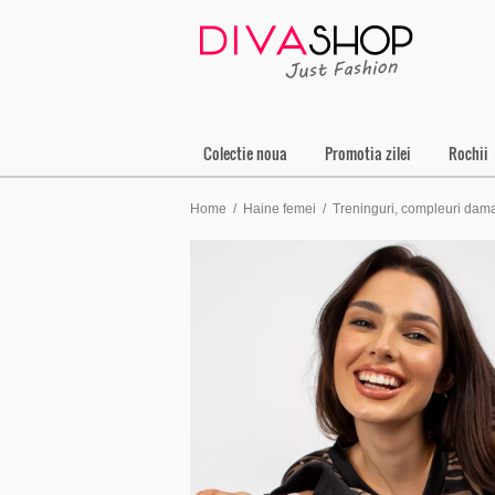
Colectie noua
Promotia zilei
Rochii
Home
/
Haine femei
/
Treninguri, compleuri dam