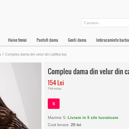
Haine femei
Pantofi dama
Genti dama
Imbracaminte barba
a
/
Compleu dama din velur din catifea bej
Compleu dama din velur din ca
154 Lei
TVA inclus
S
Marime S:
Livrare in 5 zile lucratoare
Cost livrare:
25 lei