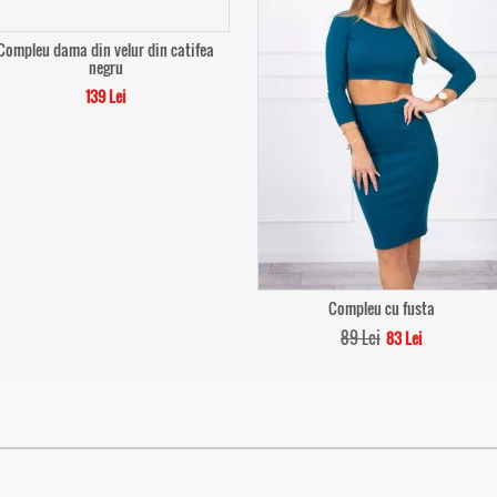
Compleu dama din velur din catifea
negru
139 Lei
Compleu cu fusta
89 Lei
83 Lei