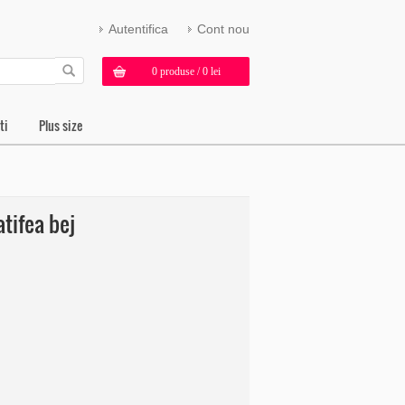
Autentifica
Cont nou
0 produse / 0 lei
ti
Plus size
tifea bej