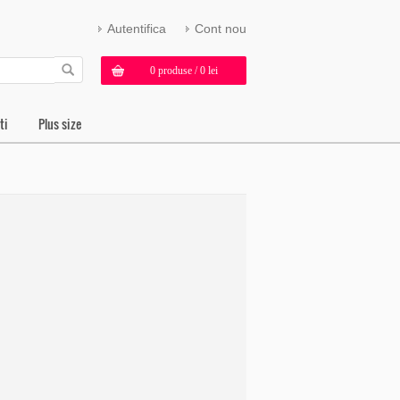
Autentifica
Cont nou
0 produse / 0 lei
ti
Plus size