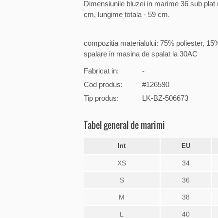
Dimensiunile bluzei in marime 36 sub plat
cm, lungime totala - 59 cm.
compozitia materialului: 75% poliester, 1
spalare in masina de spalat la 30AC
Fabricat in:
-
Cod produs:
#126590
Tip produs:
LK-BZ-506673
Tabel general de marimi
Int
EU
XS
34
S
36
M
38
L
40