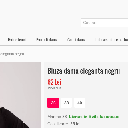
Haine femei
Pantofi dama
Genti dama
Imbracaminte barba
eleganta negru
Bluza dama eleganta negru
62 Lei
TVA inclus
36
38
40
Marime 36:
Livrare in 5 zile lucratoare
Cost livrare:
25 lei