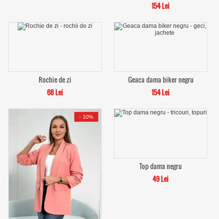
154 Lei
Rochie de zi
Geaca dama biker negru
68 Lei
154 Lei
-
10%
Top dama negru
49 Lei