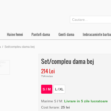
Haine femei
Pantofi dama
Genti dama
Imbracaminte barba
a
/
Set/compleu dama bej
Set/compleu dama bej
214 Lei
TVA inclus
S
/
M
L
/
XL
Marime S
/
M:
Livrare in 5 zile lucratoare
Cost livrare:
25 lei