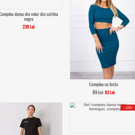
Compleu dama din velur din catifea
negru
238 Lei
Compleu cu fusta
89 Lei
83 Lei
-
10%