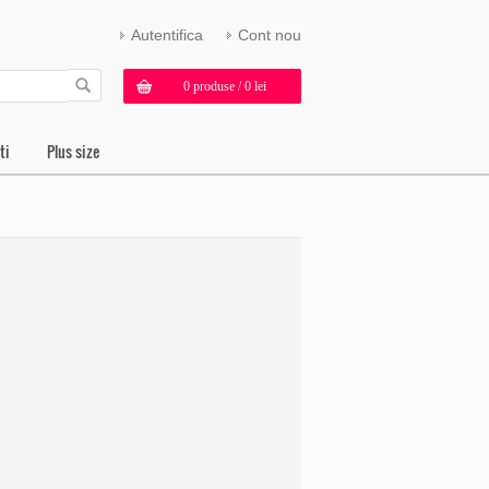
Autentifica
Cont nou
0 produse / 0 lei
ti
Plus size