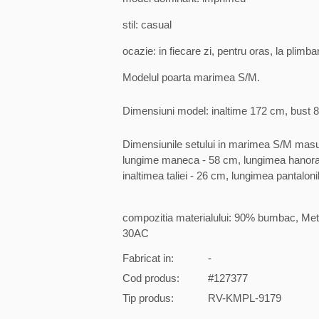
stil: casual
ocazie: in fiecare zi, pentru oras, la plimba
Modelul poarta marimea S/M.
Dimensiuni model: inaltime 172 cm, bust 8
Dimensiunile setului in marimea S/M masur
lungime maneca - 58 cm, lungimea hanoracul
inaltimea taliei - 26 cm, lungimea pantaloni
compozitia materialului: 90% bumbac, Met
30AC
Fabricat in:
-
Cod produs:
#127377
Tip produs:
RV-KMPL-9179