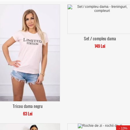
Set / compleu dama
149 Lei
Tricou dama negru
63 Lei
-
13%