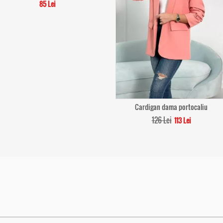
85 Lei
Cardigan dama portocaliu
126 Lei
113 Lei