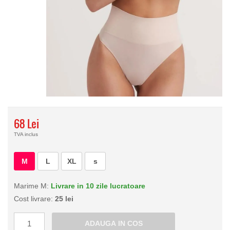
68 Lei
TVA inclus
M
L
XL
s
Marime M:
Livrare in 10 zile lucratoare
Cost livrare:
25 lei