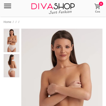
0
Cos
Home
/
/
/