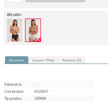
Alte culori:
Descriere
Livrare / Plata
Recenzii (0)
Fabricat in:
-
Cod produs:
#129637
Tip produs:
195684