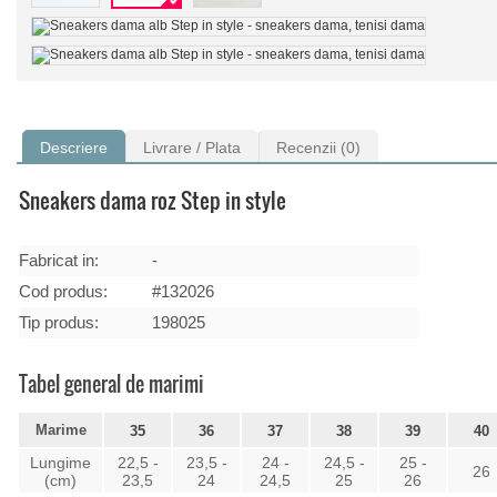
Descriere
Livrare / Plata
Recenzii (0)
Sneakers dama roz Step in style
Fabricat in:
-
Cod produs:
#132026
Tip produs:
198025
Tabel general de marimi
Marime
35
36
37
38
39
40
Lungime
22,5 -
23,5 -
24 -
24,5 -
25 -
26
(cm)
23,5
24
24,5
25
26