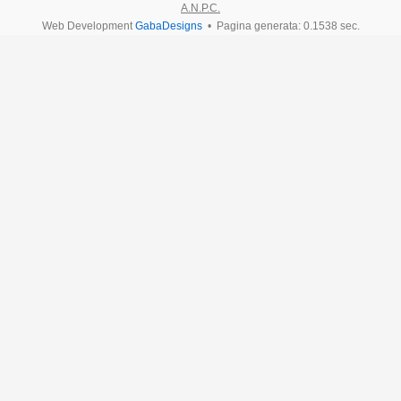
A.N.P.C.
Web Development
GabaDesigns
• Pagina generata: 0.1538 sec.