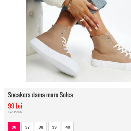
Sneakers dama maro Solea
99 Lei
TVA inclus
36
37
38
39
40