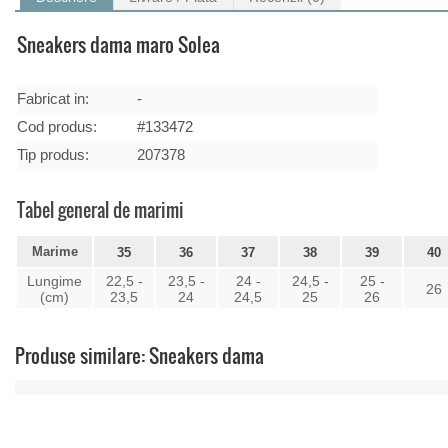
Sneakers dama maro Solea
Fabricat in:
-
Cod produs:
#133472
Tip produs:
207378
Tabel general de marimi
Marime
35
36
37
38
39
40
Lungime
22,5 -
23,5 -
24 -
24,5 -
25 -
26
(cm)
23,5
24
24,5
25
26
Produse similare: Sneakers dama