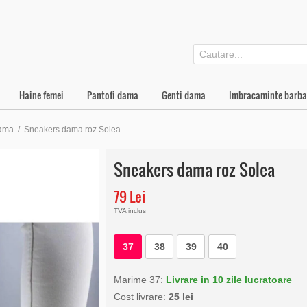
Haine femei
Pantofi dama
Genti dama
Imbracaminte barba
dama
/
Sneakers dama roz Solea
Sneakers dama roz Solea
79 Lei
TVA inclus
37
38
39
40
Marime 37:
Livrare in 10 zile lucratoare
Cost livrare:
25 lei