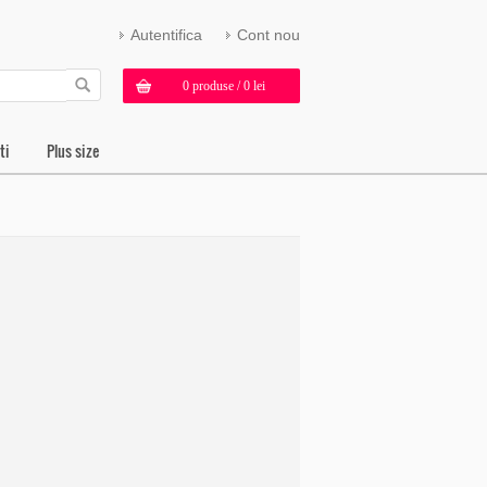
Autentifica
Cont nou
0 produse / 0 lei
ti
Plus size