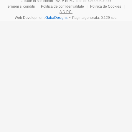
afisate in site contin TVA. A.N.P.C. Telefon 0800.080.999
Termeni si conditii
|
Politica de confidentialitate
|
Politica de Cookies
|
A.N.P.C.
Web Development
GabaDesigns
• Pagina generata: 0.129 sec.