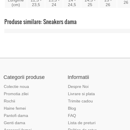
Lungime
22,5 -
23,5 -
24 -
24,5 -
25 -
26
(cm)
23,5
24
24,5
25
26
Produse similare: Sneakers dama
Categorii produse
Informatii
Colectie noua
Despre Noi
Promotia zilei
Livrare si plata
Rochii
Trimite cadou
Haine femei
Blog
Pantofi dama
FAQ
Genti dama
Lista de preturi