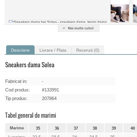
Mai multe culori
Descriere
Livrare / Plata
Recenzii (0)
Sneakers dama Solea
Fabricat in:
-
Cod produs:
#133991
Tip produs:
207864
Tabel general de marimi
Marime
35
36
37
38
39
40