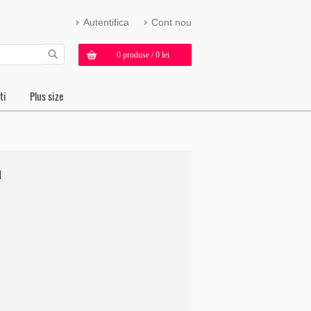
Autentifica
Cont nou
0 produse / 0 lei
ti
Plus size
a