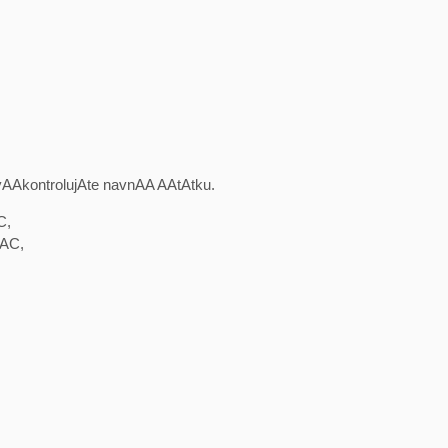
AkontrolujAte navnAA AAtAtku.
C,
0AC,