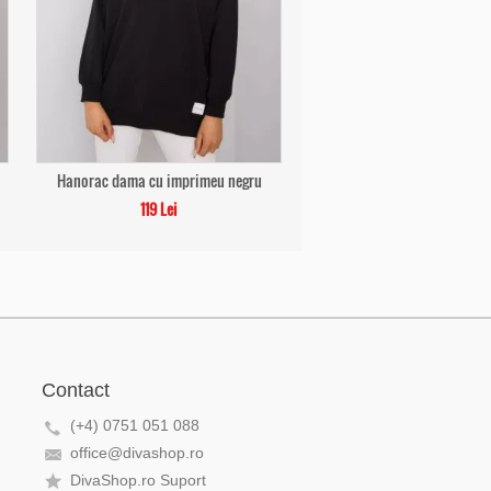
Hanorac dama cu imprimeu negru
119 Lei
Contact
(+4) 0751 051 088
office@divashop.ro
DivaShop.ro Suport