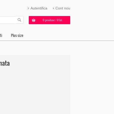
Autentifica
Cont nou
0 produse / 0 lei
ti
Plus size
nata