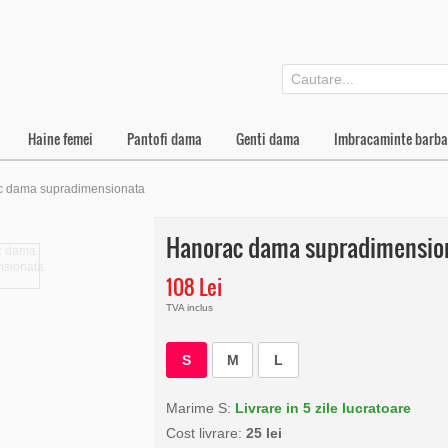
Haine femei
Pantofi dama
Genti dama
Imbracaminte barba
c dama supradimensionata
Hanorac dama supradimensio
108 Lei
TVA inclus
S
M
L
Marime S:
Livrare in 5 zile lucratoare
Cost livrare:
25 lei