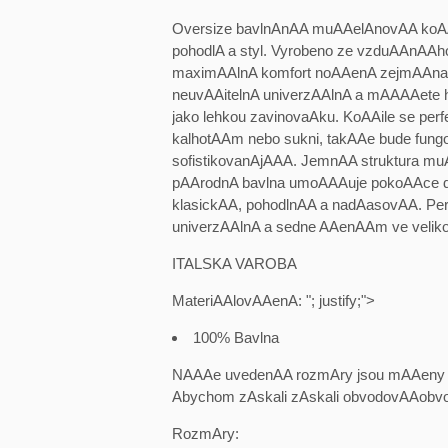
Oversize bavlnAnAA muAAelAnovAA koAAil
pohodlA a styl. Vyrobeno ze vzduAAnAA
maximAAlnA komfort noAAenA zejmAAna v
neuvAAitelnA univerzAAlnA a mAAAAete 
jako lehkou zavinovaAku. KoAAile se per
kalhotAAm nebo sukni, takAAe bude fun
sofistikovanAjAAA. JemnAA struktura m
pAArodnA bavlna umoAAAuje pokoAAce 
klasickAA, pohodlnAA a nadAasovAA. Per
univerzAAlnA a sedne AAenAAm ve veliko
ITALSKA VAROBA
MateriAAlovAAenA: "; justify;">
100% Bavlna
NAAAe uvedenAA rozmAry jsou mAAeny 
Abychom zAskali zAskali obvodovAAob
RozmAry: