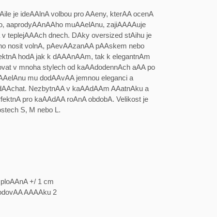
e je ideAAlnA volbou pro AAeny, kterAA ocenA
ho, aaprodyAAnAAho muAAelAnu, zajiAAAAuje
 teplejAAAch dnech. DAky oversized stAihu je
ho nosit volnA, pAevAAzanAA pAAskem nebo
fektnA hodA jak k dAAAnAAm, tak k elegantnAm
govat v mnoha stylech od kaAAdodennAch aAA po
uAAelAnu mu dodAAvAA jemnou eleganci a
dAAchat. NezbytnAA v kaAAdAAm AAatnAku a
fektnA pro kaAAdAA roAnA obdobA. Velikost je
stech S, M nebo L.
ploAAnA +/ 1 cm
vodovAA AAAAku 2