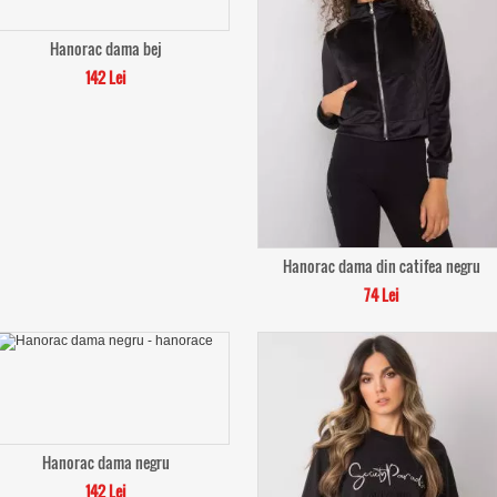
Hanorac dama bej
142 Lei
Hanorac dama din catifea negru
74 Lei
Hanorac dama negru
142 Lei