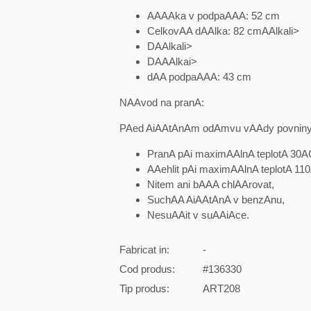
AAAAka v podpaAAA: 52 cm
CelkovAA dAAlka: 82 cmAAlkali>
DAAlkali>
DAAAlkai>
dAA podpaAAA: 43 cm
NAAvod na pranA:
PAed AiAAtAnAm odAmvu vAAdy povninyA
PranA pAi maximAAlnA teplotA 30A
AAehlit pAi maximAAlnA teplotA 11
Nitem ani bAAA chlAArovat,
SuchAA AiAAtAnA v benzAnu,
NesuAAit v suAAiAce.
Fabricat in:
-
Cod produs:
#136330
Tip produs:
ART208