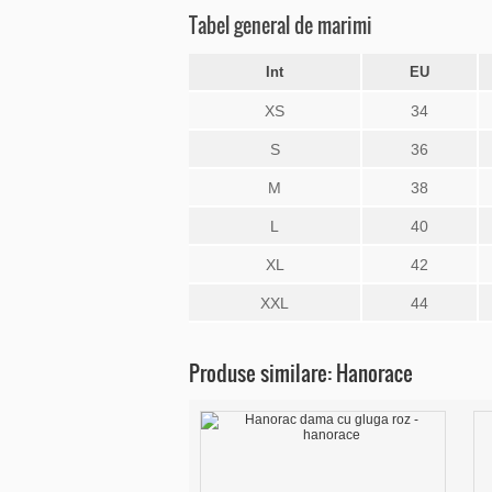
Tabel general de marimi
Int
EU
XS
34
S
36
M
38
L
40
XL
42
XXL
44
Produse similare: Hanorace