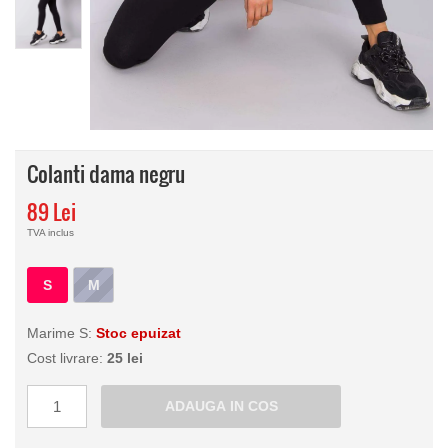
Colanti dama negru
89 Lei
TVA inclus
S
M
Marime S:
Stoc epuizat
Cost livrare:
25 lei