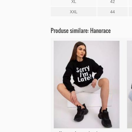
XL
42
XXL
44
Produse similare: Hanorace