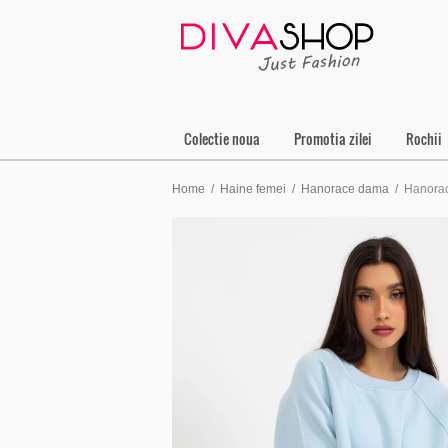
Colectie noua
Promotia zilei
Rochii
Home
/
Haine femei
/
Hanorace dama
/
Hanorac