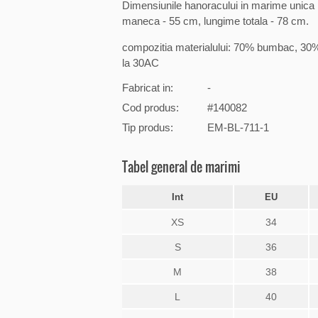
Dimensiunile hanoracului in marime unica m
maneca - 55 cm, lungime totala - 78 cm.
compozitia materialului: 70% bumbac, 30%
la 30AC
Fabricat in:
-
Cod produs:
#140082
Tip produs:
EM-BL-711-1
Tabel general de marimi
Int
EU
XS
34
S
36
M
38
L
40