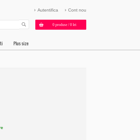
Autentifica
Cont nou
0 produse / 0 lei
ti
Plus size
re