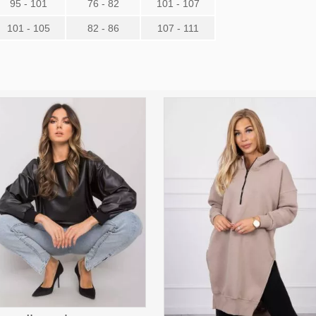
95 - 101
76 - 82
101 - 107
101 - 105
82 - 86
107 - 111