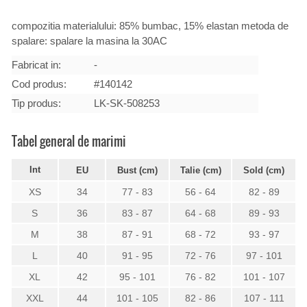
compozitia materialului: 85% bumbac, 15% elastan metoda de
spalare: spalare la masina la 30AC
Fabricat in:
-
Cod produs:
#140142
Tip produs:
LK-SK-508253
Tabel general de marimi
Int
EU
Bust (cm)
Talie (cm)
Sold (cm)
XS
34
77 - 83
56 - 64
82 - 89
S
36
83 - 87
64 - 68
89 - 93
M
38
87 - 91
68 - 72
93 - 97
L
40
91 - 95
72 - 76
97 - 101
XL
42
95 - 101
76 - 82
101 - 107
XXL
44
101 - 105
82 - 86
107 - 111