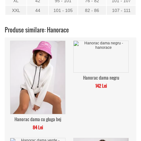
XL
42
95 - 101
76 - 82
101 - 107
XXL
44
101 - 105
82 - 86
107 - 111
Produse similare: Hanorace
Hanorac dama negru
142 Lei
Hanorac dama cu gluga bej
84 Lei