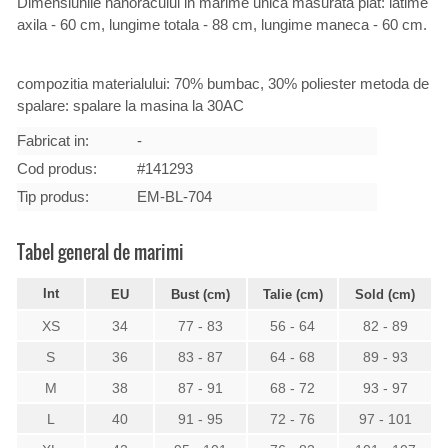
Dimensiunile hanoracului in marime unica masurata plat: latime
axila - 60 cm, lungime totala - 88 cm, lungime maneca - 60 cm.
compozitia materialului: 70% bumbac, 30% poliester metoda de
spalare: spalare la masina la 30AC
Fabricat in:
-
Cod produs:
#141293
Tip produs:
EM-BL-704
Tabel general de marimi
Int
EU
Bust (cm)
Talie (cm)
Sold (cm)
XS
34
77 - 83
56 - 64
82 - 89
S
36
83 - 87
64 - 68
89 - 93
M
38
87 - 91
68 - 72
93 - 97
L
40
91 - 95
72 - 76
97 - 101