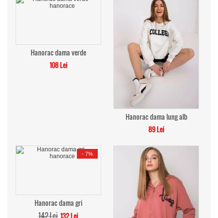
Hanorac dama verde
108 Lei
Hanorac dama lung alb
89 Lei
-
7%
Hanorac dama gri
142 Lei
132 Lei