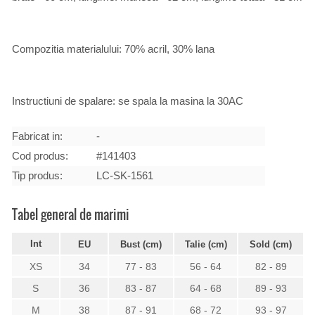
Compozitia materialului: 70% acril, 30% lana
Instructiuni de spalare: se spala la masina la 30AC
Fabricat in:
-
Cod produs:
#141403
Tip produs:
LC-SK-1561
Tabel general de marimi
Int
EU
Bust (cm)
Talie (cm)
Sold (cm)
XS
34
77 - 83
56 - 64
82 - 89
S
36
83 - 87
64 - 68
89 - 93
M
38
87 - 91
68 - 72
93 - 97