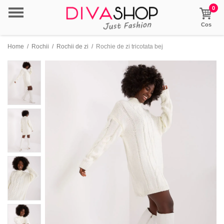
0
Cos
Home
/
Rochii
/
Rochii de zi
/
Rochie de zi tricotata bej