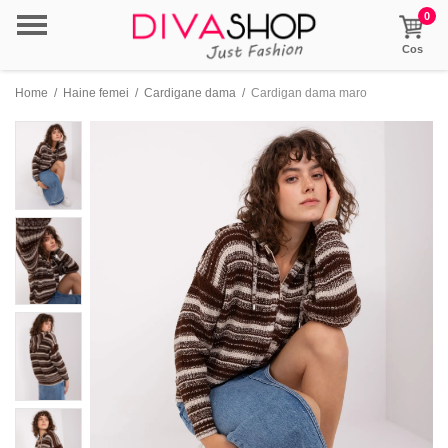
0
Cos
Home
/
Haine femei
/
Cardigane dama
/
Cardigan dama maro