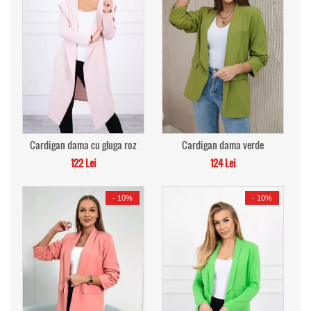
Cardigan dama cu gluga roz
Cardigan dama verde
122 Lei
124 Lei
-
10%
-
10%