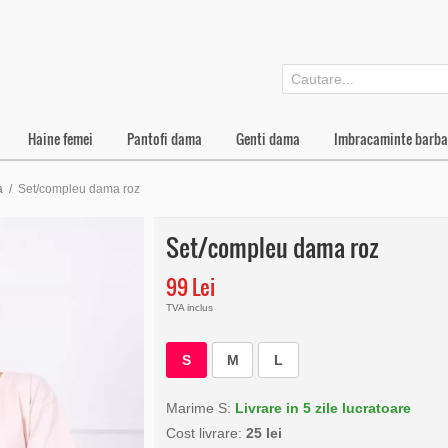
Haine femei
Pantofi dama
Genti dama
Imbracaminte barba
a
/
Set/compleu dama roz
Set/compleu dama roz
99 Lei
TVA inclus
S
M
L
Marime S:
Livrare in 5 zile lucratoare
Cost livrare:
25 lei