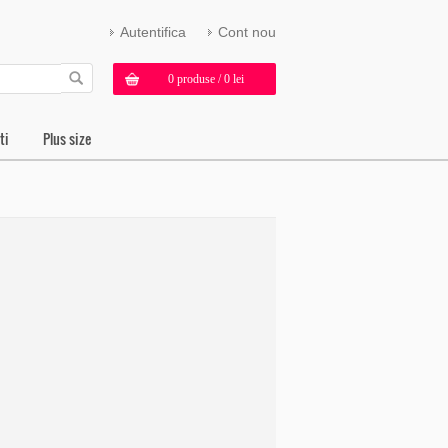
Autentifica
Cont nou
0 produse / 0 lei
ti
Plus size