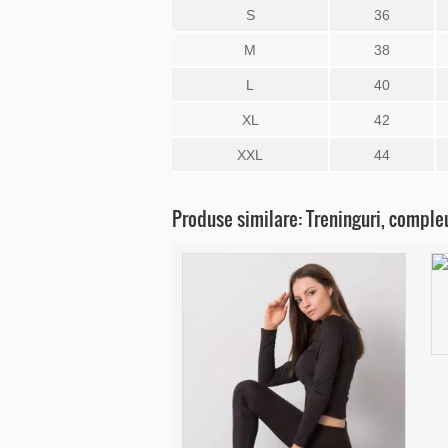
S
36
M
38
L
40
XL
42
XXL
44
Produse similare: Treninguri, comple