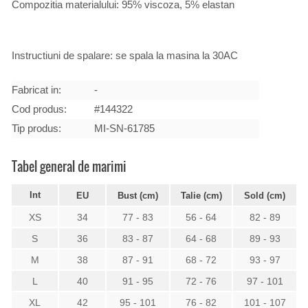
Compozitia materialului: 95% viscoza, 5% elastan
Instructiuni de spalare: se spala la masina la 30AC
Fabricat in:
-
Cod produs:
#144322
Tip produs:
MI-SN-61785
Tabel general de marimi
Int
EU
Bust (cm)
Talie (cm)
Sold (cm)
XS
34
77 - 83
56 - 64
82 - 89
S
36
83 - 87
64 - 68
89 - 93
M
38
87 - 91
68 - 72
93 - 97
L
40
91 - 95
72 - 76
97 - 101
XL
42
95 - 101
76 - 82
101 - 107