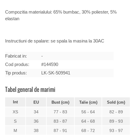
Compozitia materialului: 65% bumbac, 30% poliester, 5%
elastan
Instructiuni de spalare: se spala la masina la 30AC
Fabricat in:
-
Cod produs:
#144590
Tip produs:
LK-SK-509941
Tabel general de marimi
Int
EU
Bust (cm)
Talie (cm)
Sold (cm)
XS
34
77 - 83
56 - 64
82 - 89
S
36
83 - 87
64 - 68
89 - 93
M
38
87 - 91
68 - 72
93 - 97