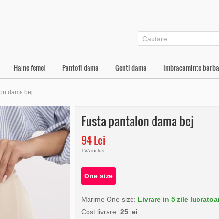
Haine femei
Pantofi dama
Genti dama
Imbracaminte barba
lon dama bej
Fusta pantalon dama bej
94 Lei
TVA inclus
One size
Marime One size:
Livrare in 5 zile lucratoa
Cost livrare:
25 lei