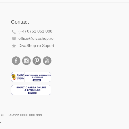
Contact
(+4) 0751 051 088
office@divashop.ro
DivaShop.ro Suport
.N.P.C. Telefon 0800.080.999
.