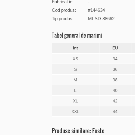
Fabricat in:
-
Cod produs:
#144634
Tip produs:
MI-SD-88662
Tabel general de marimi
Int
EU
XS
34
S
36
M
38
L
40
XL
42
XXL
44
Produse similare: Fuste