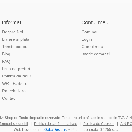
Informatii
Contul meu
Despre Noi
Cont nou
Livrare si plata
Login
Trimite cadou
Contul meu
Blog
Istoric comenzi
FAQ
Lista de preturi
Politica de retur
WRT-Parts.ro
Rotechnix.ro
Contact
aShop.ro. Toate drepturile rezervate. Toate preturile afisate in site contin TVA. A
Termeni si conditii
|
Politica de confidentialitate
|
Politica de Cookies
|
A.N.P.C
Web Development
GabaDesigns
• Pagina generata: 0.1255 sec.