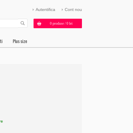
Autentifica
Cont nou
0 produse / 0 lei
ti
Plus size
re