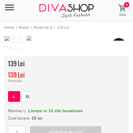
0
Cos
Home
/
Rochii
/
Rochii de zi
/
139 Lei
Made in
EU
139 Lei
139 Lei
TVA inclus
L
XL
Marime L:
Livrare in 10 zile lucratoare
Cost livrare:
25 lei