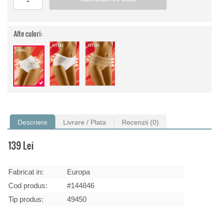
Alte culori:
Descriere
Livrare / Plata
Recenzii (0)
139 Lei
Fabricat in:
Europa
Cod produs:
#144846
Tip produs:
49450