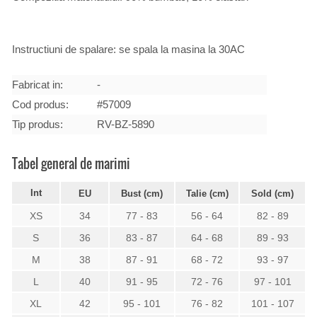
Instructiuni de spalare: se spala la masina la 30AC
Fabricat in:
-
Cod produs:
#57009
Tip produs:
RV-BZ-5890
Tabel general de marimi
Int
EU
Bust (cm)
Talie (cm)
Sold (cm)
XS
34
77 - 83
56 - 64
82 - 89
S
36
83 - 87
64 - 68
89 - 93
M
38
87 - 91
68 - 72
93 - 97
L
40
91 - 95
72 - 76
97 - 101
XL
42
95 - 101
76 - 82
101 - 107