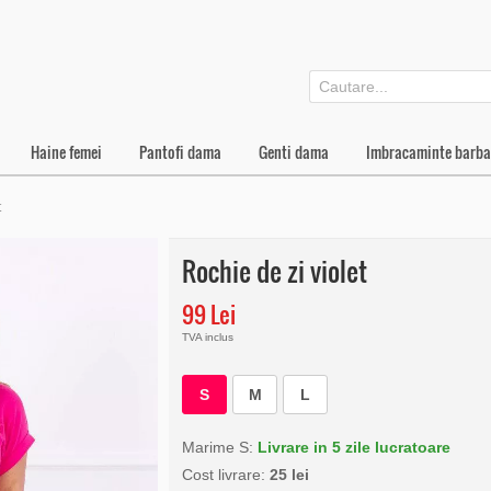
Haine femei
Pantofi dama
Genti dama
Imbracaminte barba
t
Rochie de zi violet
99 Lei
TVA inclus
S
M
L
Marime S:
Livrare in 5 zile lucratoare
Cost livrare:
25 lei