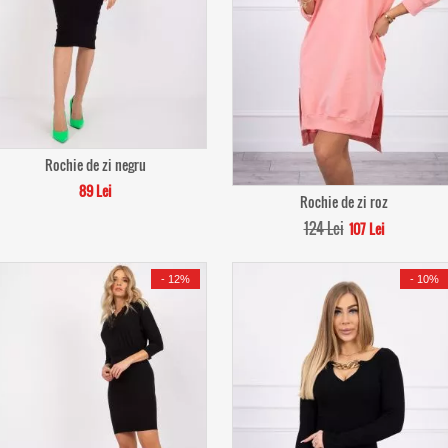
Rochie de zi negru
89 Lei
Rochie de zi roz
124 Lei
107 Lei
-
12%
-
10%