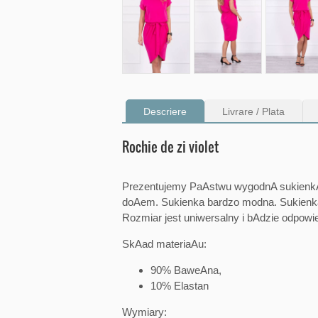
Descriere
Livrare / Plata
Rochie de zi violet
Prezentujemy PaAstwu wygodnA sukienkA
doAem. Sukienka bardzo modna. Sukienka
Rozmiar jest uniwersalny i bAdzie odpowie
SkAad materiaAu:
90% BaweAna,
10% Elastan
Wymiary: