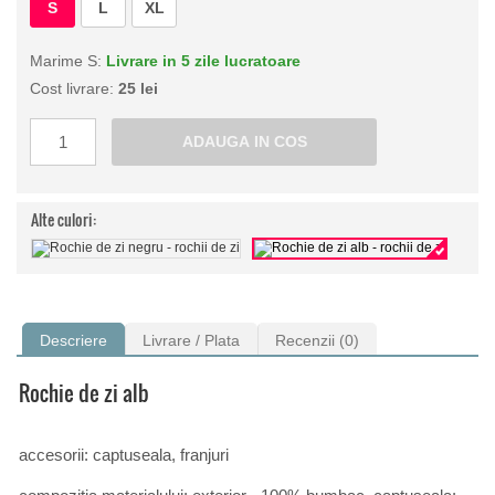
S
L
XL
Marime S:
Livrare in 5 zile lucratoare
Cost livrare:
25 lei
Alte culori:
Descriere
Livrare / Plata
Recenzii (0)
Rochie de zi alb
accesorii: captuseala, franjuri