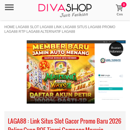
0
Cos
HOME
LAGA88
SLOT LAGA88
LINK LAGA88
SITUS LAGA88
PROMO
LAGA88
RTP LAGA88
ALTERNATIF LAGA88
Buatan
Indonesia
LAGA88 : Link Situs Slot Gacor Promo Baru 2026
Paling Cuan ROE Tinggi Gampang Maxwin -