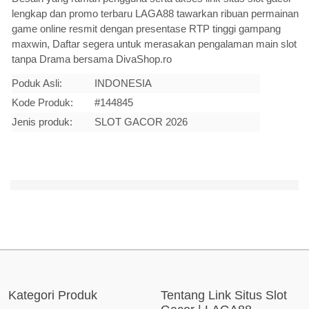
lengkap dan promo terbaru LAGA88 tawarkan ribuan permainan
game online resmit dengan presentase RTP tinggi gampang
maxwin, Daftar segera untuk merasakan pengalaman main slot
tanpa Drama bersama DivaShop.ro
Poduk Asli:
INDONESIA
Kode Produk:
#144845
Jenis produk:
SLOT GACOR 2026
Kategori Produk
Tentang Link Situs Slot