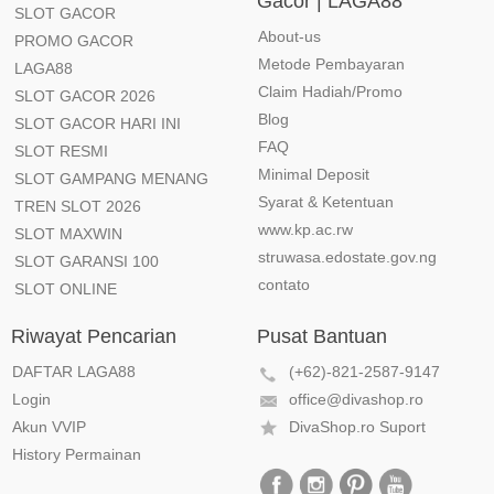
Gacor | LAGA88
SLOT GACOR
About-us
PROMO GACOR
Metode Pembayaran
LAGA88
Claim Hadiah/Promo
SLOT GACOR 2026
Blog
SLOT GACOR HARI INI
FAQ
SLOT RESMI
Minimal Deposit
SLOT GAMPANG MENANG
Syarat & Ketentuan
TREN SLOT 2026
www.kp.ac.rw
SLOT MAXWIN
struwasa.edostate.gov.ng
SLOT GARANSI 100
contato
SLOT ONLINE
Riwayat Pencarian
Pusat Bantuan
DAFTAR LAGA88
(+62)-821-2587-9147
Login
office@divashop.ro
Akun VVIP
DivaShop.ro Suport
History Permainan