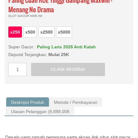
Menang No Drama
SLOT GACOR HARI INI
x250
x500
x2500
x5000
Super Gacor :
Paling Laris 2026 Anti Kalah
Deposit Terjangkau:
Mulai 25K
Deskripsi Produk
Metode / Pembayaran
Ulasan Pelanggan (8,888,008
Desain yang ramah pengguna serta akses link situs slot gacor