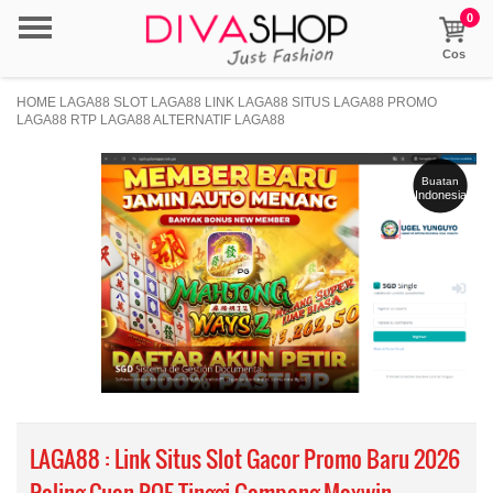
0
Cos
HOME
LAGA88
SLOT LAGA88
LINK LAGA88
SITUS LAGA88
PROMO
LAGA88
RTP LAGA88
ALTERNATIF LAGA88
Buatan
Indonesia
LAGA88 : Link Situs Slot Gacor Promo Baru 2026
Paling Cuan ROE Tinggi Gampang Maxwin -