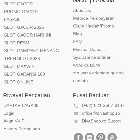
Gacor | LAGA88
SLOT GACOR
About-us
PROMO GACOR
Metode Pembayaran
LAGA88
Claim Hadiah/Promo
SLOT GACOR 2026
Blog
SLOT GACOR HARI INI
FAQ
SLOT RESMI
Minimal Deposit
SLOT GAMPANG MENANG
Syarat & Ketentuan
TREN SLOT 2026
www.kp.ac.rw
SLOT MAXWIN
struwasa.edostate.gov.ng
SLOT GARANSI 100
contato
SLOT ONLINE
Riwayat Pencarian
Pusat Bantuan
DAFTAR LAGA88
(+62)-821-2587-9147
Login
office@divashop.ro
Akun VVIP
DivaShop.ro Suport
History Permainan