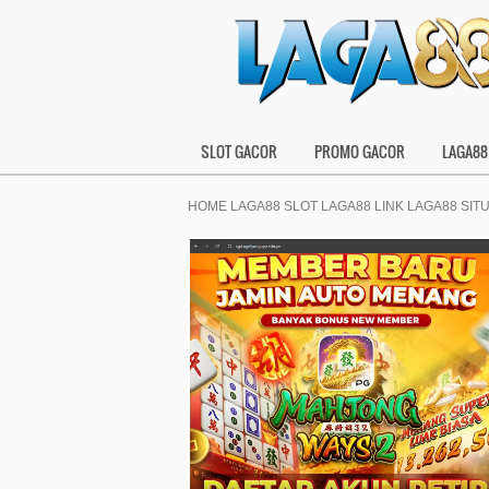
SLOT GACOR
PROMO GACOR
LAGA88
HOME
LAGA88
SLOT LAGA88
LINK LAGA88
SIT