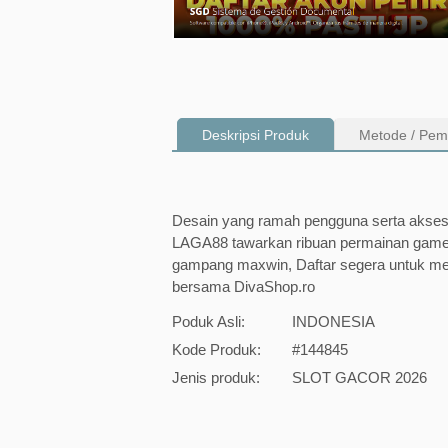
Deskripsi Produk
Metode / Pe
Desain yang ramah pengguna serta akses l
LAGA88 tawarkan ribuan permainan game o
gampang maxwin, Daftar segera untuk m
bersama DivaShop.ro
Poduk Asli:
INDONESIA
Kode Produk:
#144845
Jenis produk:
SLOT GACOR 2026