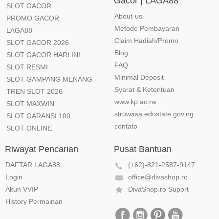
Gacor | LAGA88
SLOT GACOR
About-us
PROMO GACOR
Metode Pembayaran
LAGA88
Claim Hadiah/Promo
SLOT GACOR 2026
Blog
SLOT GACOR HARI INI
FAQ
SLOT RESMI
Minimal Deposit
SLOT GAMPANG MENANG
Syarat & Ketentuan
TREN SLOT 2026
www.kp.ac.rw
SLOT MAXWIN
struwasa.edostate.gov.ng
SLOT GARANSI 100
contato
SLOT ONLINE
Riwayat Pencarian
Pusat Bantuan
DAFTAR LAGA88
(+62)-821-2587-9147
Login
office@divashop.ro
Akun VVIP
DivaShop.ro Suport
History Permainan