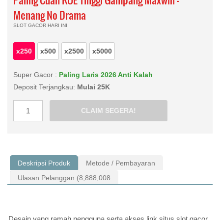
Menang No Drama
SLOT GACOR HARI INI
x250
x500
x2500
x5000
Super Gacor :
Paling Laris 2026 Anti Kalah
Deposit Terjangkau:
Mulai 25K
Deskripsi Produk
Metode / Pembayaran
Ulasan Pelanggan (8,888,008
Desain yang ramah pengguna serta akses link situs slot gacor