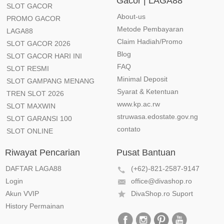
Gacor | LAGA88
SLOT GACOR
About-us
PROMO GACOR
Metode Pembayaran
LAGA88
Claim Hadiah/Promo
SLOT GACOR 2026
Blog
SLOT GACOR HARI INI
FAQ
SLOT RESMI
Minimal Deposit
SLOT GAMPANG MENANG
Syarat & Ketentuan
TREN SLOT 2026
www.kp.ac.rw
SLOT MAXWIN
struwasa.edostate.gov.ng
SLOT GARANSI 100
contato
SLOT ONLINE
Riwayat Pencarian
Pusat Bantuan
DAFTAR LAGA88
(+62)-821-2587-9147
Login
office@divashop.ro
Akun VVIP
DivaShop.ro Suport
History Permainan