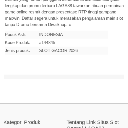
lengkap dan promo terbaru LAGA88 tawarkan ribuan permainan
game online resmit dengan presentase RTP tinggi gampang
maxwin, Daftar segera untuk merasakan pengalaman main slot
tanpa Drama bersama DivaShop.ro
Poduk Asli:
INDONESIA
Kode Produk:
#144845
Jenis produk:
SLOT GACOR 2026
Kategori Produk
Tentang Link Situs Slot