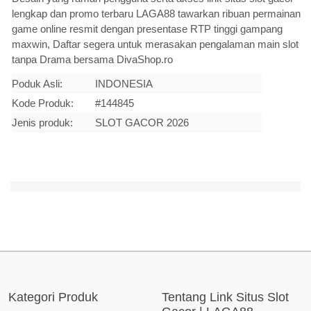
lengkap dan promo terbaru LAGA88 tawarkan ribuan permainan
game online resmit dengan presentase RTP tinggi gampang
maxwin, Daftar segera untuk merasakan pengalaman main slot
tanpa Drama bersama DivaShop.ro
Poduk Asli:
INDONESIA
Kode Produk:
#144845
Jenis produk:
SLOT GACOR 2026
Kategori Produk
Tentang Link Situs Slot