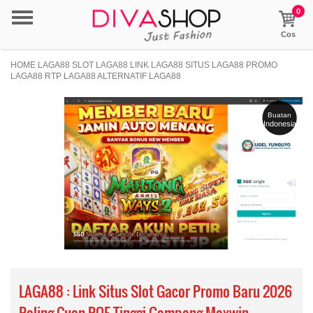
0
Cos
HOME
LAGA88
SLOT LAGA88
LINK LAGA88
SITUS LAGA88
PROMO
LAGA88
RTP LAGA88
ALTERNATIF LAGA88
Buatan
Indonesia
LAGA88 : Link Situs Slot Gacor Promo Baru 2026
Paling Cuan ROE Tinggi Gampang Maxwin -