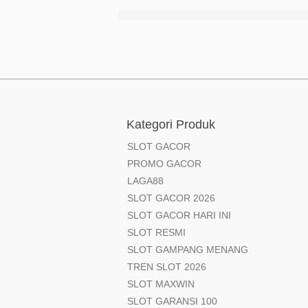
Kategori Produk
SLOT GACOR
PROMO GACOR
LAGA88
SLOT GACOR 2026
SLOT GACOR HARI INI
SLOT RESMI
SLOT GAMPANG MENANG
TREN SLOT 2026
SLOT MAXWIN
SLOT GARANSI 100