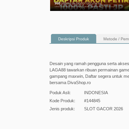
Deskripsi Produk
Metode / Pe
Desain yang ramah pengguna serta akses l
LAGA88 tawarkan ribuan permainan game o
gampang maxwin, Daftar segera untuk m
bersama DivaShop.ro
Poduk Asli:
INDONESIA
Kode Produk:
#144845
Jenis produk:
SLOT GACOR 2026