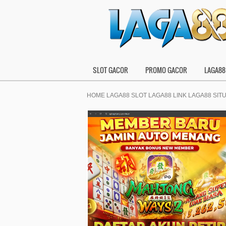
SLOT GACOR
PROMO GACOR
LAGA88
HOME
LAGA88
SLOT LAGA88
LINK LAGA88
SIT