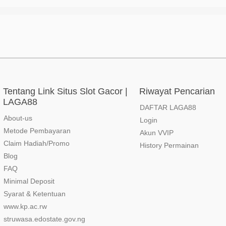
Tentang Link Situs Slot Gacor |
Riwayat Pencarian
LAGA88
DAFTAR LAGA88
About-us
Login
Metode Pembayaran
Akun VVIP
Claim Hadiah/Promo
History Permainan
Blog
FAQ
Minimal Deposit
Syarat & Ketentuan
www.kp.ac.rw
struwasa.edostate.gov.ng