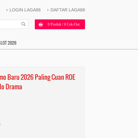
LOGIN LAGA88
DAFTAR LAGA88
0 Produk / 0 Cek-Out
SLOT 2026
omo Baru 2026 Paling Cuan ROE
No Drama
h