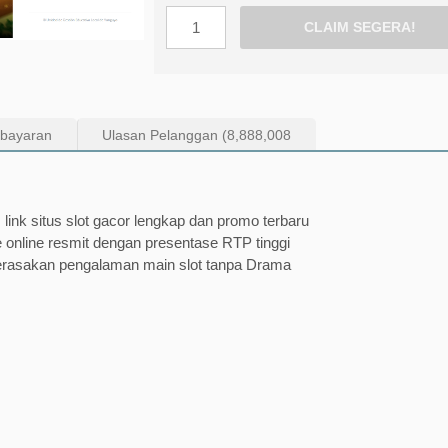
mbayaran
Ulasan Pelanggan (8,888,008
ink situs slot gacor lengkap dan promo terbaru
nline resmit dengan presentase RTP tinggi
erasakan pengalaman main slot tanpa Drama