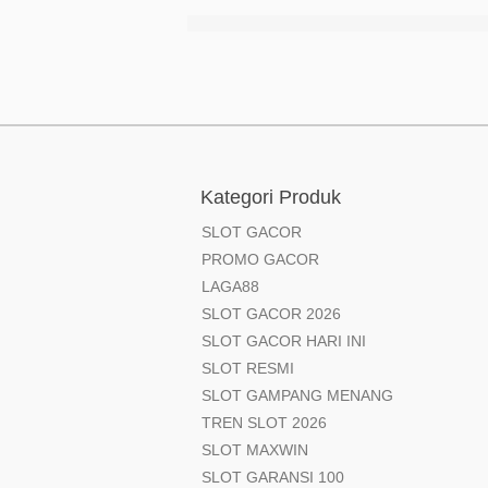
Kategori Produk
SLOT GACOR
PROMO GACOR
LAGA88
SLOT GACOR 2026
SLOT GACOR HARI INI
SLOT RESMI
SLOT GAMPANG MENANG
TREN SLOT 2026
SLOT MAXWIN
SLOT GARANSI 100