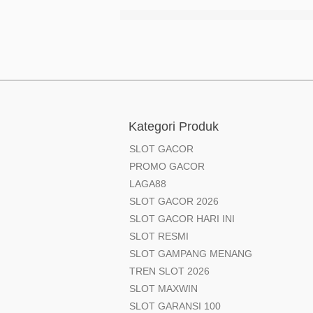
Kategori Produk
SLOT GACOR
PROMO GACOR
LAGA88
SLOT GACOR 2026
SLOT GACOR HARI INI
SLOT RESMI
SLOT GAMPANG MENANG
TREN SLOT 2026
SLOT MAXWIN
SLOT GARANSI 100