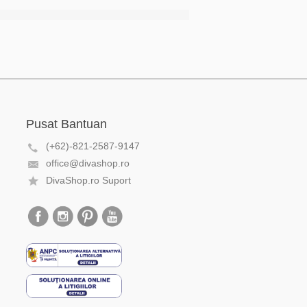
Pusat Bantuan
(+62)-821-2587-9147
office@divashop.ro
DivaShop.ro Suport