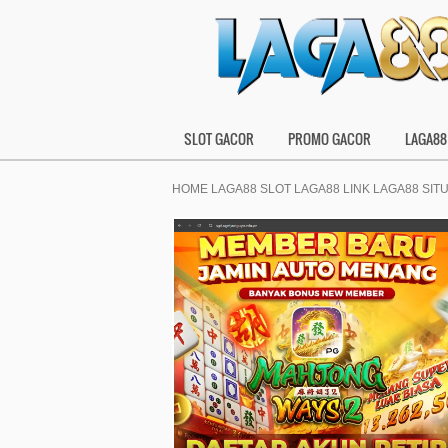
SLOT GACOR
PROMO GACOR
LAGA88
HOME
LAGA88
SLOT LAGA88
LINK LAGA88
SIT