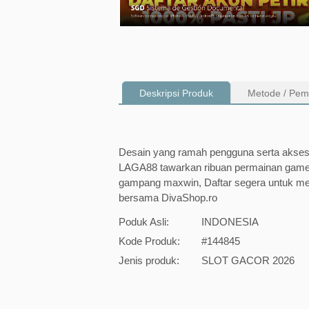
Deskripsi Produk
Metode / Pe
Desain yang ramah pengguna serta akses l
LAGA88 tawarkan ribuan permainan game o
gampang maxwin, Daftar segera untuk m
bersama DivaShop.ro
Poduk Asli:
INDONESIA
Kode Produk:
#144845
Jenis produk:
SLOT GACOR 2026