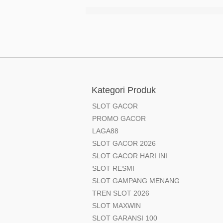
Kategori Produk
SLOT GACOR
PROMO GACOR
LAGA88
SLOT GACOR 2026
SLOT GACOR HARI INI
SLOT RESMI
SLOT GAMPANG MENANG
TREN SLOT 2026
SLOT MAXWIN
SLOT GARANSI 100