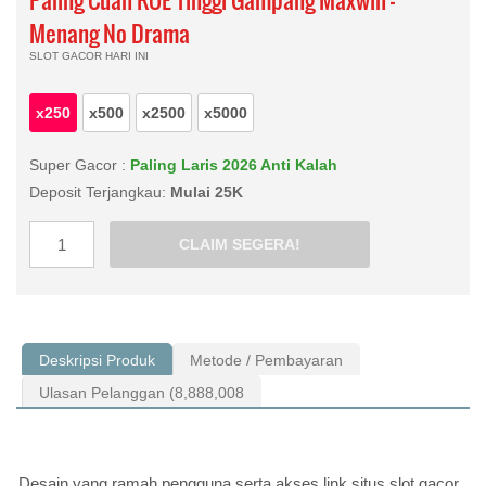
Menang No Drama
SLOT GACOR HARI INI
x250
x500
x2500
x5000
Super Gacor :
Paling Laris 2026 Anti Kalah
Deposit Terjangkau:
Mulai 25K
Deskripsi Produk
Metode / Pembayaran
Ulasan Pelanggan (8,888,008
Desain yang ramah pengguna serta akses link situs slot gacor