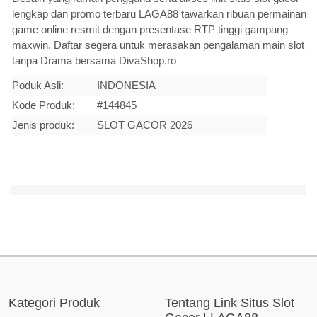
lengkap dan promo terbaru LAGA88 tawarkan ribuan permainan
game online resmit dengan presentase RTP tinggi gampang
maxwin, Daftar segera untuk merasakan pengalaman main slot
tanpa Drama bersama DivaShop.ro
Poduk Asli:
INDONESIA
Kode Produk:
#144845
Jenis produk:
SLOT GACOR 2026
Kategori Produk
Tentang Link Situs Slot