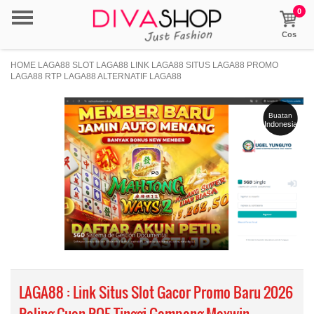
0
Cos
HOME
LAGA88
SLOT LAGA88
LINK LAGA88
SITUS LAGA88
PROMO
LAGA88
RTP LAGA88
ALTERNATIF LAGA88
Buatan
Indonesia
LAGA88 : Link Situs Slot Gacor Promo Baru 2026
Paling Cuan ROE Tinggi Gampang Maxwin -