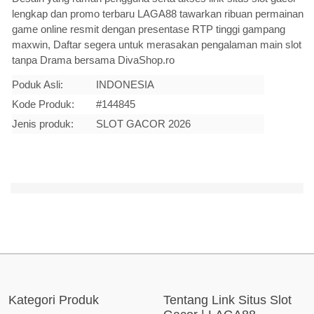
lengkap dan promo terbaru LAGA88 tawarkan ribuan permainan
game online resmit dengan presentase RTP tinggi gampang
maxwin, Daftar segera untuk merasakan pengalaman main slot
tanpa Drama bersama DivaShop.ro
Poduk Asli:
INDONESIA
Kode Produk:
#144845
Jenis produk:
SLOT GACOR 2026
Kategori Produk
Tentang Link Situs Slot