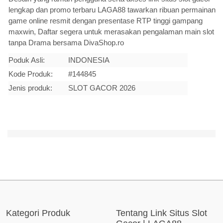
lengkap dan promo terbaru LAGA88 tawarkan ribuan permainan
game online resmit dengan presentase RTP tinggi gampang
maxwin, Daftar segera untuk merasakan pengalaman main slot
tanpa Drama bersama DivaShop.ro
Poduk Asli:
INDONESIA
Kode Produk:
#144845
Jenis produk:
SLOT GACOR 2026
Kategori Produk
Tentang Link Situs Slot