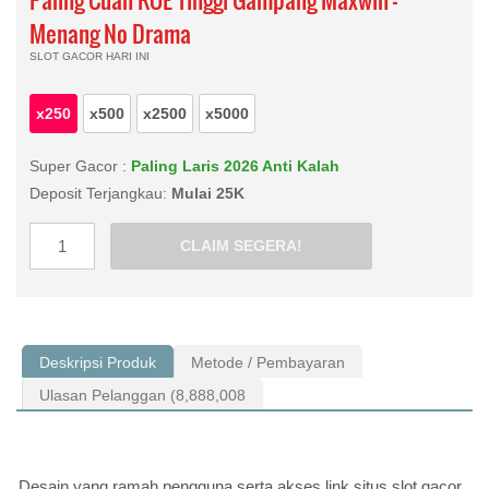
Menang No Drama
SLOT GACOR HARI INI
x250
x500
x2500
x5000
Super Gacor :
Paling Laris 2026 Anti Kalah
Deposit Terjangkau:
Mulai 25K
Deskripsi Produk
Metode / Pembayaran
Ulasan Pelanggan (8,888,008
Desain yang ramah pengguna serta akses link situs slot gacor