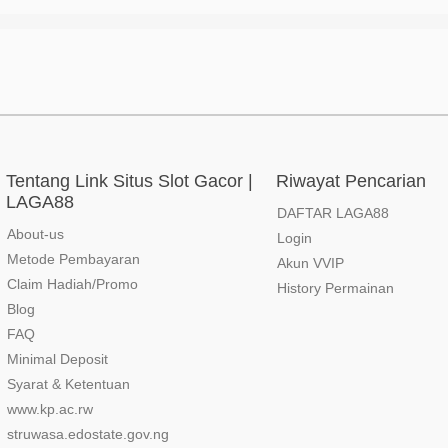
Tentang Link Situs Slot Gacor |
Riwayat Pencarian
LAGA88
DAFTAR LAGA88
About-us
Login
Metode Pembayaran
Akun VVIP
Claim Hadiah/Promo
History Permainan
Blog
FAQ
Minimal Deposit
Syarat & Ketentuan
www.kp.ac.rw
struwasa.edostate.gov.ng