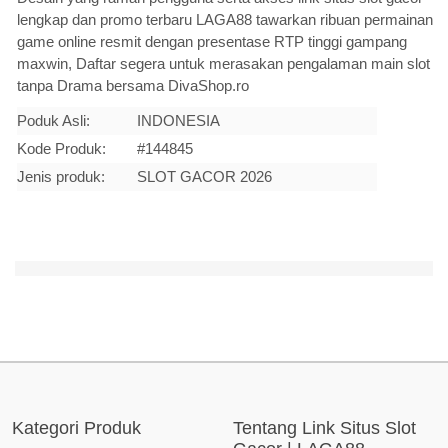
lengkap dan promo terbaru LAGA88 tawarkan ribuan permainan
game online resmit dengan presentase RTP tinggi gampang
maxwin, Daftar segera untuk merasakan pengalaman main slot
tanpa Drama bersama DivaShop.ro
Poduk Asli:
INDONESIA
Kode Produk:
#144845
Jenis produk:
SLOT GACOR 2026
Kategori Produk
Tentang Link Situs Slot