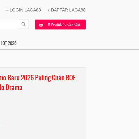
LOGIN LAGA88
DAFTAR LAGA88
0 Produk / 0 Cek-Out
SLOT 2026
omo Baru 2026 Paling Cuan ROE
No Drama
h