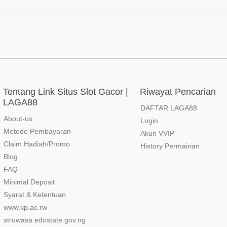
Tentang Link Situs Slot Gacor |
Riwayat Pencarian
LAGA88
DAFTAR LAGA88
About-us
Login
Metode Pembayaran
Akun VVIP
Claim Hadiah/Promo
History Permainan
Blog
FAQ
Minimal Deposit
Syarat & Ketentuan
www.kp.ac.rw
struwasa.edostate.gov.ng