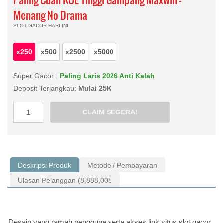
Menang No Drama
SLOT GACOR HARI INI
x250
x500
x2500
x5000
Super Gacor :
Paling Laris 2026 Anti Kalah
Deposit Terjangkau:
Mulai 25K
Deskripsi Produk
Metode / Pembayaran
Ulasan Pelanggan (8,888,008
Desain yang ramah pengguna serta akses link situs slot gacor