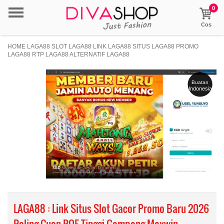
0
Cos
HOME
LAGA88
SLOT LAGA88
LINK LAGA88
SITUS LAGA88
PROMO
LAGA88
RTP LAGA88
ALTERNATIF LAGA88
Buatan
Indonesia
LAGA88 : Link Situs Slot Gacor Promo Baru 2026
Paling Cuan ROE Tinggi Gampang Maxwin -