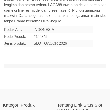
lengkap dan promo terbaru LAGA88 tawarkan ribuan permainan
game online resmit dengan presentase RTP tinggi gampang
maxwin, Daftar segera untuk merasakan pengalaman main slot
tanpa Drama bersama DivaShop.ro
Poduk Asli:
INDONESIA
Kode Produk:
#144845
Jenis produk:
SLOT GACOR 2026
Kategori Produk
Tentang Link Situs Slot