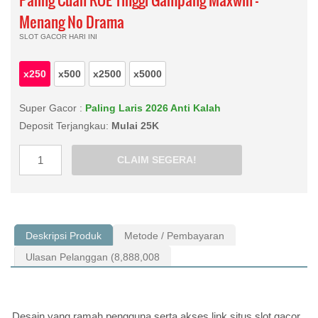
Menang No Drama
SLOT GACOR HARI INI
x250
x500
x2500
x5000
Super Gacor :
Paling Laris 2026 Anti Kalah
Deposit Terjangkau:
Mulai 25K
Deskripsi Produk
Metode / Pembayaran
Ulasan Pelanggan (8,888,008
Desain yang ramah pengguna serta akses link situs slot gacor