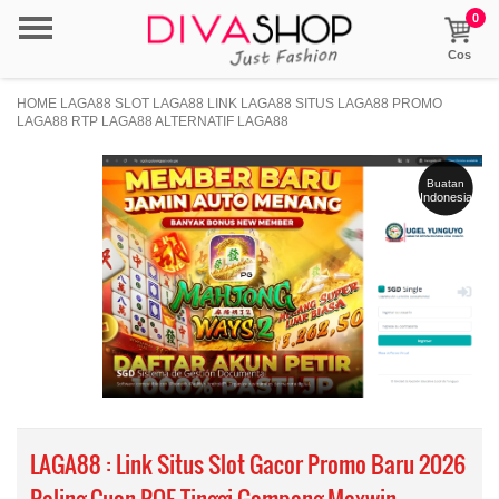
0
Cos
HOME
LAGA88
SLOT LAGA88
LINK LAGA88
SITUS LAGA88
PROMO
LAGA88
RTP LAGA88
ALTERNATIF LAGA88
Buatan
Indonesia
LAGA88 : Link Situs Slot Gacor Promo Baru 2026
Paling Cuan ROE Tinggi Gampang Maxwin -