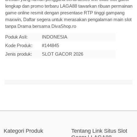
lengkap dan promo terbaru LAGA88 tawarkan ribuan permainan
game online resmit dengan presentase RTP tinggi gampang
maxwin, Daftar segera untuk merasakan pengalaman main slot
tanpa Drama bersama DivaShop.ro
Poduk Asli:
INDONESIA
Kode Produk:
#144845
Jenis produk:
SLOT GACOR 2026
Kategori Produk
Tentang Link Situs Slot