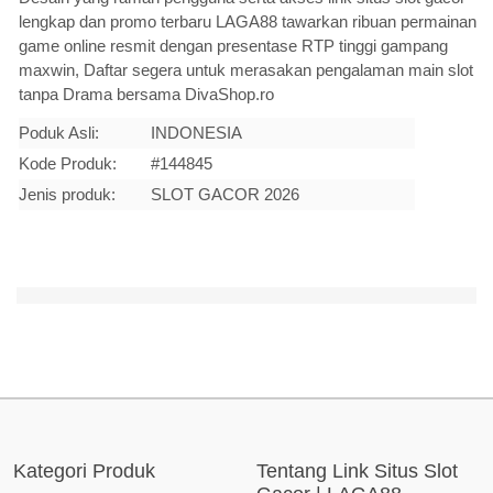
lengkap dan promo terbaru LAGA88 tawarkan ribuan permainan
game online resmit dengan presentase RTP tinggi gampang
maxwin, Daftar segera untuk merasakan pengalaman main slot
tanpa Drama bersama DivaShop.ro
Poduk Asli:
INDONESIA
Kode Produk:
#144845
Jenis produk:
SLOT GACOR 2026
Kategori Produk
Tentang Link Situs Slot